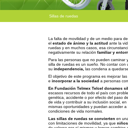
Sillas de ruedas
La falta de movilidad y de un medio para de
el
estado de ánimo y la actitud
ante la vi
ruedas y en muchos casos, esa circunstanc
negativamente su relación
familiar y entor
Para las personas que no pueden caminar y
silla de ruedas es un sueño. No contar con
su
independencia,
las condena a quedarse
El objetivo de este programa es mejorar las
e
incorporar a la sociedad
a personas con
En Fundación Telmex Telcel donamos sil
escasos recursos de todo el país con prob
genética, accidente o por efecto del paso de
de vida y contribuir a su inclusión social, 
mismas oportunidades y puedan acceder a lo
condiciones de vida normales.
Las sillas de ruedas se convierten
en una
con limitaciones de movilidad, ya que
niños
de valerse por sí mismos y logran cambios 