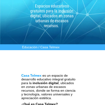
Espacios educativos
gratuitos para la inclusión
digital, ubicados en zonas
urbanas de escasos
recursos.
Educación / Casa Telmex
Casa Telmex
es un espacio de
desarrollo educativo integral gratuito
para la
inclusión digital
, ubicados
en zonas urbanas de escasos
recursos, donde se forma en ciencia
y tecnología, valores universales y
apreciación estética.
¿Qué es Casa Telmex?